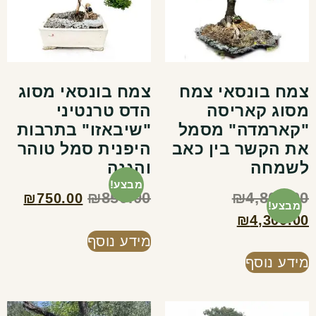
צמח בונסאי צמח
צמח בונסאי מסוג
מסוג קאריסה
הדס טרנטיני
"קארמדה" מסמל
"שיבאזו" בתרבות
את הקשר בין כאב
היפנית סמל טוהר
לשמחה
והגנה
מבצע!
₪
850.00
₪
4,800.00
₪
750.00
מבצע!
₪
4,300.00
מידע נוסף
מידע נוסף