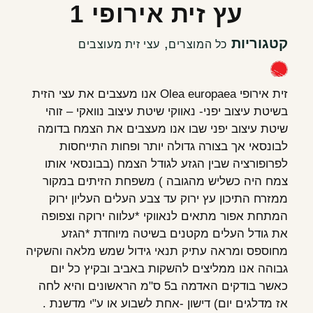
עץ זית אירופי 1
קטגוריות
,
כל המוצרים
עצי זית מעוצבים
זית אירופי Olea europaea אנו מעצבים את עצי הזית
בשיטת עיצוב יפני- נאווקי שיטת עיצוב נוואקי – זוהי
שיטת עיצוב יפני שבו אנו מעצבים את הצמח בדומה
לבונסאי אך בצורה גדולה יותר ופחות התייחסות
לפרופורציה שבין הגזע לגודל הצמח (בבונסאי אותו
צמח היה כשליש מהגובה ) משפחת הזיתים במקור
ממזרח התיכון עץ ירוק עד צבע העלים העליון ירוק
המתחת אפור מתאים לנאווקי *עלווה ירוקה וצפופה
את גודל העלים מקטנים בשיטה מיוחדת *הגזע
מחוספס ומראה עתיק תנאי גידול שמש מלאה והשקיה
גבוהה אנו ממליצים להשקות באביב ובקיץ כל יום
כאשר בודקים האדמה ב5 ס"מ הראשונים והיא לחה
אז מדלגים יום) דישון -אחת לשבוע או ע"י מדשנת .