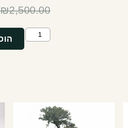
₪
2,500.00
הוס