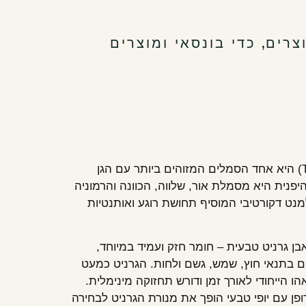
,
צרים
כדי בונסאי ומוצרים
מנורת האבן היפנית (Tōrō) היא אחד הסמלים המזוהים ביותר עם הגן
יפנית היא מסמלת אור, שלווה, הכוונה והרמוניה
ט דקורטיבי המוסיף תחושת רוגע ואותנטיות
בן גרניט טבעית – חומר חזק ועמיד במיוחד,
ם בתנאי חוץ, שמש, גשם ולחות. הגרניט כמעט
ו הייחודי לאורך זמן ודורש תחזוקה מינימלית.
ופן עם יופי טבעי הופך את מנורת הגרניט לבחירה