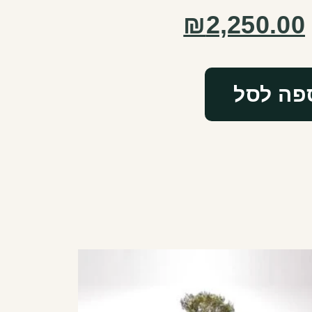
₪
2,250.00
פה לסל