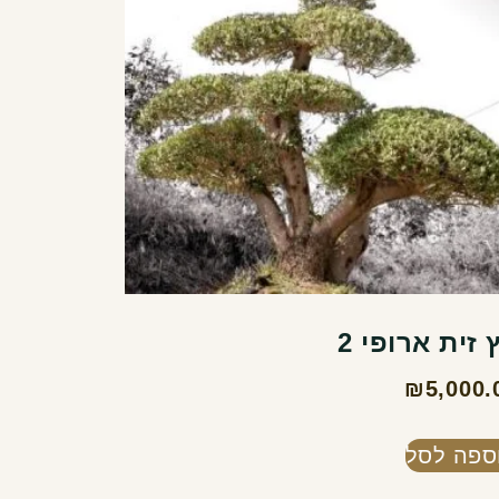
 זית ארופי 2
₪
5,000.
ספה לסל