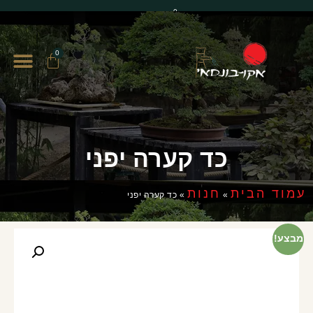
0
0
כד קערה יפני
עמוד הבית
חנות
»
»
כד קערה יפני
מבצע!