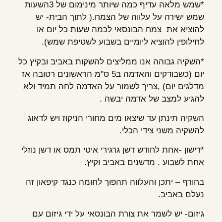
*שמש מלאה עדיף כמה שיותר מינימום של 3השעות
שמש ישירה על עלווה של הצמח.( לתוך הבית- יש
להוציא את צמח הבונסאי לכמה שעות כל יום או
לחילופין להוציא ליומיים בשבוע לשטיפת שמש).
*השקיה גבוהה אנו ממליצים להשקות באביב ובקיץ כל
יום (כשבודקים והאדמה ב5 ס"מ הראשונים רטובה אז
מדלגים יום) ,צריך לשמור על האדמה לחה תמיד ולא
להגיע למצב של אדמה יבשה .
השקיה תינתן עד שיצאו מים מחורי הניקוז ויש לדאוג
להשקיה משני צידי הכלי.
*דישון -אחת לחודש דשן גרגירי איטי תמס או דשן נוזלי
אחת לשבוע . מדשנים באביב וקיץ.
בחורף – יתכן והעלווה תהפוך לחומה כנגד קיפאון זה
נעלם באביב.
גיזום- יש לשמר את צורת הבונסאי על ידי גיזום עם