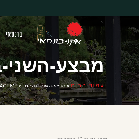
בונסאי
מבצע-השני-בחצי-מ
עמוד הבית
»
מבצע-השני-בחצי-מחירNOT_ACTIVE