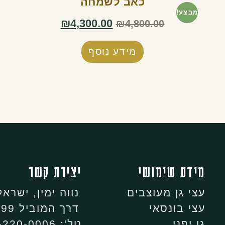
כאב לשמחה
מבצע!
₪
4,300.00
₪
4,800.00
מידע נוסף
מידע שימושי
יצירת קשר
עצי גן מעוצבים
נווה ימין, ישראל
עצי בונסאי
דרך המוביל 99, נווה ימין
גן יפני
טל': 053-220-0006