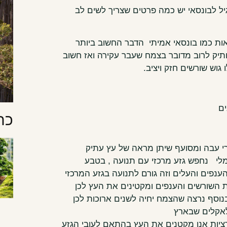
גיל לבונסאי יש כמה פרטים שצריך לשים לב
ות כמו בונסאי אמיתי הדבר החשוב ביותר
תיק לרוב מדובר בצמח שעבר עקירה ואז חשוב
וש שורשים חזק ויציב.
ים
כת
רי עבה ומסועף שיתן מראה של עץ עתיק
רמלי נחפש גזע מרכזי עם תנועה , בטבע
פים והעלים וזה גורם לתנועה בגזע המרכזי
ת השורשים והענפים ומקטינים את העץ לכן
סף נרצה שהצמח יחיה לשנים ארוכות לכן
לאקלים שבארץ
רציות אנו מקטנים את העץ בהתאם לעובי הגזע