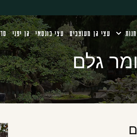
חנות
עצי גן מעוצבים
עצי בונסאי
גן יפני
סרט
מר גלם
ם