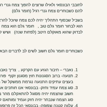
לחובבי הבונסאי ולאילו שרוצים להפוך צמח גנרי ר
להם כשבוחרים צמח גנרי רגיל (חומר גלם)
בשביל שבסוף התהליך יהיה לכם צמח שיוכל להרא
הוא לבחור חומר גלם טוב , חומר גלם הוא צמח ו
לבדוק שהוא מאוקלם היטב (לפחות שנה) ושיש לו ג
כשבוחרים חומר גלם חשוב לשים לב לדברים הבא
נאברי – חיבור הגזע עם הקרקע , צריך נאב
תנועה- ברוב הסגנונות חוץ מסגנון זקוף פו
בעצים עתיקים התנועה נגרמת ממשקל של הענ
סוג צמח עמיד וחזק- בבונסאי אנו חותכים א
חשוב שהצמח יהיה מסוגל להתאקלם מהר בנו
סוג הצמח שנבחר יהיה חזק ועמיד ומותאם 
עלווה קטנה וצפופה- בבונסאי הכל זה פרופו